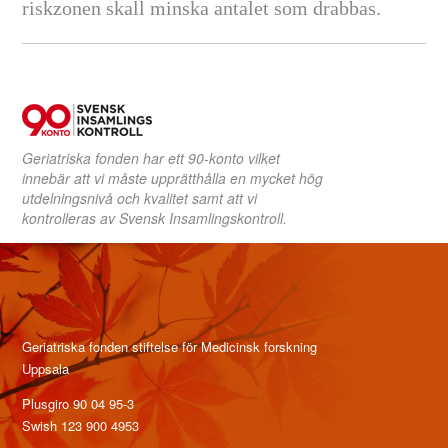
riskzonen skall minska antalet som drabbas.
Geriatriska fonden har ett 90-konto vilket
innebär att vi måste upprätthålla en mycket hög
utdelningsnivå och kvalitet samt att vi
kontrolleras av Svensk Insamlingskontroll.
Geriatriska fonden stiftelse för Medicinsk forskning
Uppsala
Plusgiro 90 04 95-3
Swish 123 900 4953