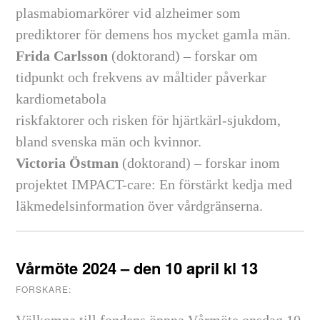
plasmabiomarkörer vid alzheimer som
prediktorer för demens hos mycket gamla män.
Frida Carlsson
(doktorand) – forskar om
tidpunkt och frekvens av måltider påverkar
kardiometabola
riskfaktorer och risken för hjärtkärl-sjukdom,
bland svenska män och kvinnor.
Victoria Östman
(doktorand) – forskar inom
projektet IMPACT-care: En förstärkt kedja med
läkmedelsinformation över vårdgränserna.
Vårmöte 2024 – den 10 april kl 13
FORSKARE:
Välkomna till fondens öppna Vårmöte onsdag 10