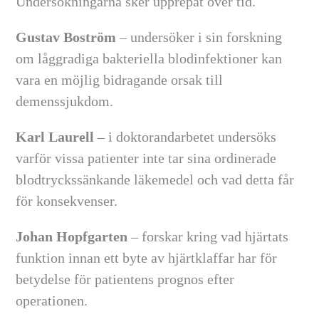
Undersökningarna sker upprepat över tid.
Gustav Boström
– undersöker i sin forskning
om låggradiga bakteriella blodinfektioner kan
vara en möjlig bidragande orsak till
demenssjukdom.
Karl Laurell
– i doktorandarbetet undersöks
varför vissa patienter inte tar sina ordinerade
blodtryckssänkande läkemedel och vad detta får
för konsekvenser.
Johan Hopfgarten
– forskar kring vad hjärtats
funktion innan ett byte av hjärtklaffar har för
betydelse för patientens prognos efter
operationen.