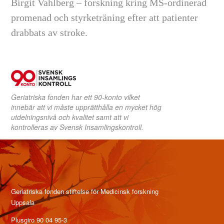
Birgit Vahlberg – forskning kring MS-ordinerad
promenad och styrketräning efter att patienter
drabbats av stroke.
Geriatriska fonden har ett 90-konto vilket
innebär att vi måste upprätthålla en mycket hög
utdelningsnivå och kvalitet samt att vi
kontrolleras av Svensk Insamlingskontroll.
Geriatriska fonden stiftelse för Medicinsk forskning
Uppsala
Plusgiro 90 04 95-3